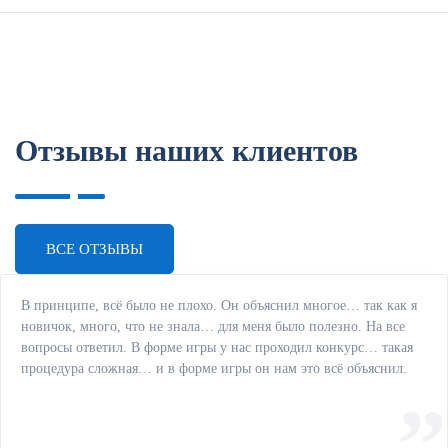
документации для проведения закупочных
процедур (в том числе посредством электронного
магазина);
- разработка Положений о закупках (223-ФЗ);
- подготовка и контроль за отчётной деятельностью
учреждений;
- контроль деятельности подведомственных
Отзывы наших клиентов
учреждений в части подготовки и заключения
договоров аренды и безвозмездного пользования
имуществом.
Июль 2007 г. – июнь 2011 г.
ВСЕ ОТЗЫВЫ
ИП НОВИНСКАЯ В. К.
Начальник юридического
отдела:
В принципе, всё было не плохо. Он объяснил многое… так как я
новичок, много, что не знала… для меня было полезно. На все
- подготовка тендерной документации;
вопросы ответил. В форме игры у нас проходил конкурс… такая
- размещение документации в ЕИС;
процедура сложная… и в форме игры он нам это всё объяснил.
- проведение закупочных процедур;
- запрос коммерческих предложений и расчёт
НМЦК;
- работа на электронных площадках;