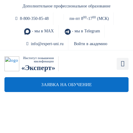
Дополнительное профессиональное образование
00
00
8-800-350-85-48
пн-пт 8
-17
(МСК)
- мы в MAX
- мы в Telegram
info@expert-uni.ru
Войти в академию
Институт повышения
квалификации
«Эксперт»
ЗАЯВКА НА ОБУЧЕНИЕ
Обучение по пожарной
безопасности главных
специалистов