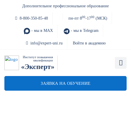
Дополнительное профессиональное образование
00
00
8-800-350-85-48
пн-пт 8
-17
(МСК)
- мы в MAX
- мы в Telegram
info@expert-uni.ru
Войти в академию
Институт повышения
квалификации
«Эксперт»
ЗАЯВКА НА ОБУЧЕНИЕ
Обучение сотрудников по
персональным данным